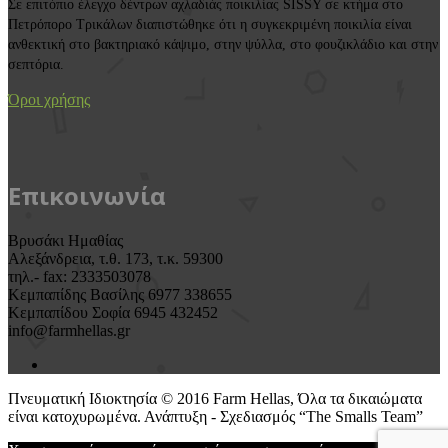
Σε επιτόπιο έλεγχο δέντρων αχλαδιάς ποικιλίας SISSY σε κτήμα στο
Πετρόπορο Τρικάλων διαπιστώθηκε ότι η συγκεκριμένη ποικιλία είναι
ανθεκτική στο βακτηριακό κάψιμο, στην ψύλλα, στο φουζικλάδιο και στην
σεπτόρια.
Όροι χρήσης
Επικοινωνία
Βρυσάκι Ημαθίας
Αλεξάνδρεια, τ.θ. 173, τ.κ. 59300
τηλ.- fax: 2333503078
Κεμπαπίδης Βασίλης 6977 338655
Κεμπαπίδου Σοφία 6945 432452
info@farmhellas.gr
Πνευματική Ιδιοκτησία © 2016 Farm Hellas, Όλα τα δικαιώματα
είναι κατοχυρωμένα. Ανάπτυξη - Σχεδιασμός “The Smalls Team”