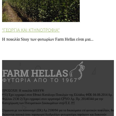
“ΓΕΩΡΓΙΑ ΚΑΙ ΚΤΗΝΟΤΡΟΦΙΑ”
Η ποικιλία Sissy των φυτωρίων Farm Hellas είναι μια...
ΠΡΟΣΟΧΗ: Η ποικιλία SISSY®
1) Έχει εγγραφεί στον Εθνικό Κατάλογο Ποικιλιών της Ελλάδος ΦΕΚ 04-08-2014 Αρ.
Φύλλου 2130 2) Έχει εγγραφεί στον οργανισμό CPVO Αρ. Πρ. 20140344 για την
Κατοχύρωση των Πνευματικών Δικαιωμάτων στην Ε.Ε. 
Σύμφωνα με τον κανονισμό (ΕΚ) Αρ.2100/94 για τα δικαιώματα επί φυτικών ποικιλιών, θα
διώκονται ποινικά όσοι παραγωγοί δενδρυλίων φυτωριούχοι παράγουν και διακινούν