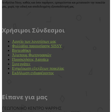
δενδρύλια Sissy, καθώς και όσοι παράγουν, εμπορεύονται και μεταποιούν την ποικιλία
μας, χωρίς την ειδική και αποδεδειγμένη εξουσιοδότησή μας.
Χρήσιμοι Σύνδεσμοι
Αρχείο των λογοτύπων μας
Φυλλάδιο παρουσίασης SISSY
Βιντεοθήκη
Άλμπουμ Φωτογραφιών
Προσκλήσεις Agrotica
Συνεργάτες
Ενημέρωση εξελίξεων ποικιλίας
Εκδήλωση ενδιαφέροντος
Είπανε για μας
ΓΕΩΠΟΝΙΚΌ ΚΈΝΤΡΟ ΨΑΡΡΉΣ