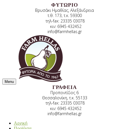
ΦΥΤΩΡΙΟ
Βρυσάκι Ημαθίας, Αλεξάνδρεια
τ.θ. 173, τ.κ. 59300
τηλ-fax: 23335 03078
κιν: 6945 432452
info@farmhellas.gr
Menu
ΓΡΑΦΕΙΑ
Προποντίδος 6
Θεσσαλονίκη, τ.κ. 55133
τηλ-fax: 23335 03078
κιν: 6945 432452
info@farmhellas.gr
Αρχική
Προϊόντα